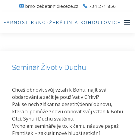
brno-zebetin@dieceze.cz
734 271 856
FARNOST BRNO-ŽEBĚTÍN A KOHOUTOVICE
Seminář Život v Duchu
Chceš obnovit svůj vztah k Bohu, najít svá
obdarování a začít je používat v Církvi?
Pak se nech zlákat na desetitýdenní obnovu,
která ti pomůže znovu obnovit svůj vztah k Bohu
Otci, Synu i Duchu svatému.
Vrcholem semináře je to, k čemu nás zve papež
František – zakusit nové hlubší setkání