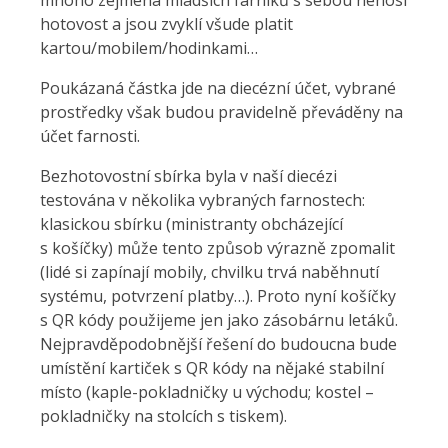
mnoho zejména mladších farníků s sebou nenosí
hotovost a jsou zvyklí všude platit
kartou/mobilem/hodinkami…
Poukázaná částka jde na diecézní účet, vybrané
prostředky však budou pravidelně převáděny na
účet farnosti.
Bezhotovostní sbírka byla v naší diecézi
testována v několika vybraných farnostech:
klasickou sbírku (ministranty obcházející
s košíčky) může tento způsob výrazně zpomalit
(lidé si zapínají mobily, chvilku trvá naběhnutí
systému, potvrzení platby…). Proto nyní košíčky
s QR kódy použijeme jen jako zásobárnu letáků.
Nejpravděpodobnější řešení do budoucna bude
umístění kartiček s QR kódy na nějaké stabilní
místo (kaple-pokladničky u východu; kostel –
pokladničky na stolcích s tiskem).