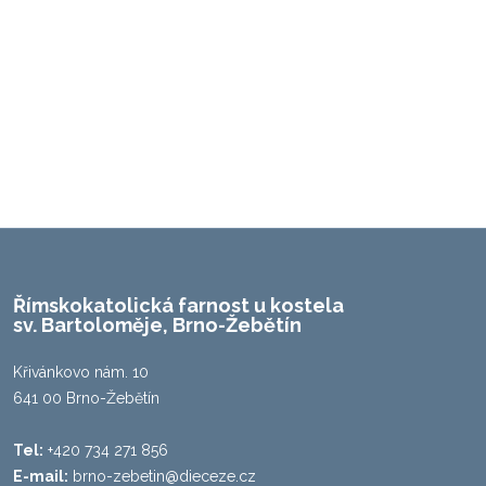
Římskokatolická farnost u kostela
Odeslat zprávu
sv. Bartoloměje, Brno-Žebětín
Křivánkovo nám. 10
641 00 Brno-Žebětín
Tel:
+420 734 271 856
E-mail:
brno-zebetin@dieceze.cz