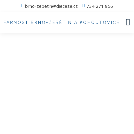
brno-zebetin@dieceze.cz
734 271 856
FARNOST BRNO-ŽEBĚTÍN A KOHOUTOVICE
Chci si zařídit
Pokyny pro fotografování v kostelech
Úřední hodiny na faře
Kontaktujte
otce Jiřího
v těchto