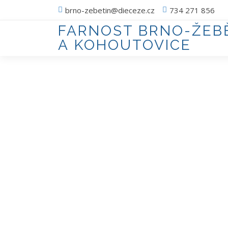
brno-zebetin@dieceze.cz
734 271 856
FARNOST BRNO-ŽEB
A KOHOUTOVICE
Seminář Život v Duchu
Chceš obnovit svůj vztah k Bohu, najít sv
Pak se nech zlákat na desetitýdenní obn