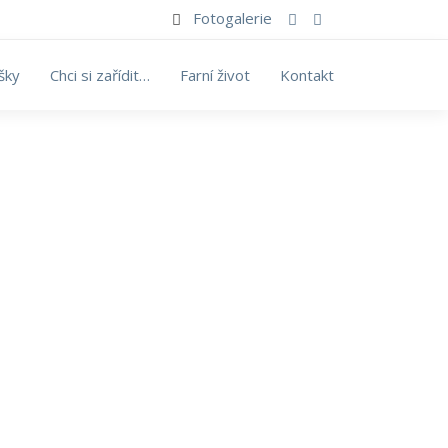
Fotogalerie
šky
Chci si zařídit…
Farní život
Kontakt
Synu i Duchu svatému.