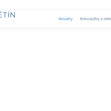
ĚTÍN
Aktuality
Bohoslužby a ohlá
á obdarování a začít je používat v Církvi?
ovu, která ti pomůže znovu obnovit svůj vztah k Bohu Otci, 